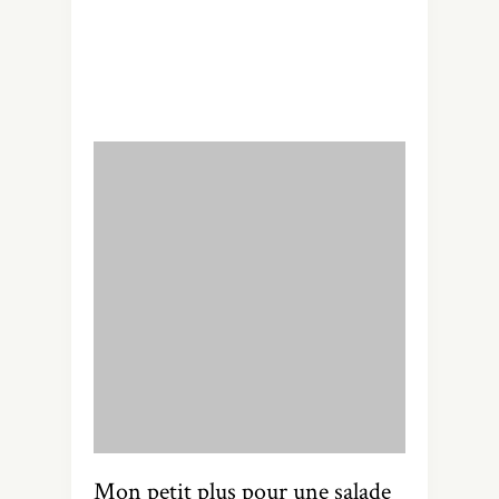
mettre en bocal ou le congeler et
l’utiliser ainsi toute l’année. Rien à voir
avec ce qu’on achète… Croyez-moi !