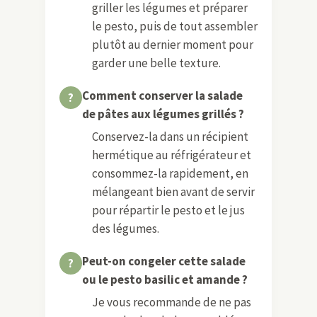
8
Ajoutez les légumes à vos pâtes.
9
Ajoutez la coppa et les olives.
10
Salez, poivrez et versez le pesto.
11
Décorez avec quelques feuilles de
basilic.
FAQ
Puis-je préparer cette salade de
pâtes aux légumes grillés à
l’avance ?
Oui, vous pouvez la préparer un
peu à l’avance, mais je vous
conseille de cuire les pâtes,