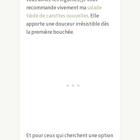
D’autres idées autour des
légumes
Pour cette recette de salade de pâtes
aux légumes grillés, j’ai voulu créer un
plat à la fois coloré et savoureux. Il est
parfait pour les repas en famille ou
entre amis.
J’adore l’idée de mélanger des
textures et des saveurs, et cette
salade est un véritable festival de
couleurs ! En parlant de mélanges, si
vous aimez les légumes, je vous