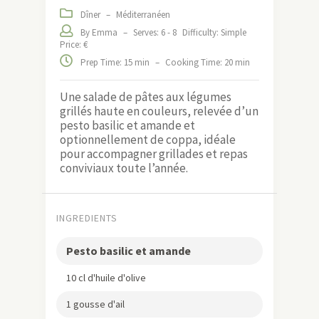
Voilà ! Je vous ai tout dit. On se lance ?
La recette, Cheffe !
Print Recipe
Salade de Pâtes aux Légumes grillés
( Vote !)