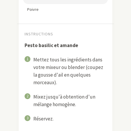
12 g de poudre d'amande
10 belles feuilles de basilic
Salade
300 g de pâtes
1 petite courgette jaune
1 petite courgette verte
1/2 aubergine
Huile d'olive
20 olives noires confites
150 g de coppa tranchée finement
(optionnel)
Quelques feuilles de basilic
Sel