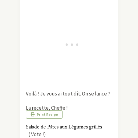
estivale, ma
salade d’été façon
Ottolenghi
est un incontournable.
Vous pouvez également explorer des
combinaisons tout aussi délicieuses
comme ma
salade de tomates et
grenade
. Elle apporte une touche de
fraîcheur sur la table.
Si vous êtes fan de pâtes, n’hésitez
pas à essayer mes
spaghettis aux
poivrons confits et artichauts
. C’est
une recette qui ravira vos papilles. Et
pour un plat réconfortant, mon
dahl
de lentilles vertes et épinards
est
parfait pour les soirées plus fraîches.
Alors, prêts à vous régaler avec cette
salade de pâtes ?