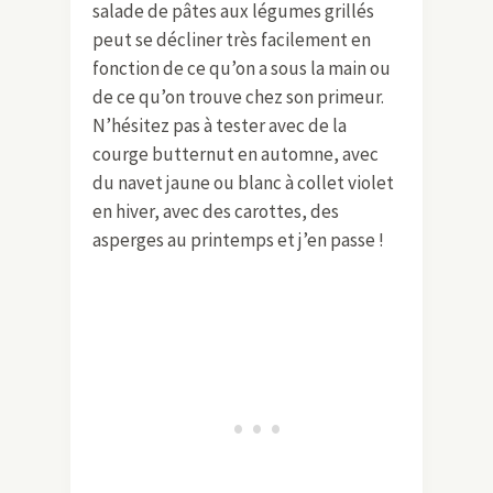
saisons
Alors vous me direz que les courgettes
et les aubergines ne se mangent pas
en toute saison, c’est vrai. Même si on
en trouve toute l’année dans les
rayons des supermarchés. Mais ma
salade de pâtes aux légumes grillés
peut se décliner très facilement en
fonction de ce qu’on a sous la main ou
de ce qu’on trouve chez son primeur.
N’hésitez pas à tester avec de la
courge butternut en automne, avec
du navet jaune ou blanc à collet violet
en hiver, avec des carottes, des
asperges au printemps et j’en passe !