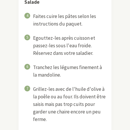
Poivre
INSTRUCTIONS
Pesto basilic et amande
1
Mettez tous les ingrédients dans
votre mixeur ou blender (coupez
la gousse d'ail en quelques
morceaux).
2
Mixez jusqu'à obtention d'un
mélange homogène.
3
Réservez.