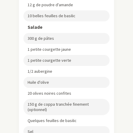
Dîner
–
Méditerranéen
By Emma
–
Serves: 6 - 8
Difficulty: Simple
Price: €
Prep Time: 15 min
–
Cooking Time: 20 min
Une salade de pâtes aux légumes
grillés haute en couleurs, relevée d’un
pesto basilic et amande et
optionnellement de coppa, idéale
pour accompagner grillades et repas
conviviaux toute l’année.
INGREDIENTS
Pesto basilic et amande
10 cl d'huile d'olive
1 gousse d'ail