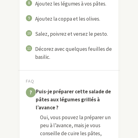
Salade
4
Faites cuire les pâtes selon les
instructions du paquet.
5
Egouttez-les après cuisson et
passez-les sous l'eau froide.
Réservez dans votre saladier.
6
Tranchez les légumes finement à
la mandoline.
7
Grillez-les avec de l'huile d'olive à
la poêle ou au four. Ils doivent être
saisis mais pas trop cuits pour
garder une chaire encore un peu
ferme.