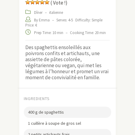
( Vote !)
Dîner
–
italienne
By Emma
–
Serves: 4-5
Difficulty: Simple
Price: €
Prep Time: 10 min
–
Cooking Time: 20 min
Des spaghettis ensoleillés aux
poivrons confits et artichauts, une
assiette de pâtes colorée,
végétarienne ou vegan, qui met les
légumes à l’honneur et promet un vrai
moment de convivialité en famille.
INGREDIENTS
400 g de spaghettis
1 cuillère à soupe de gros sel
2 petits artichauts frais