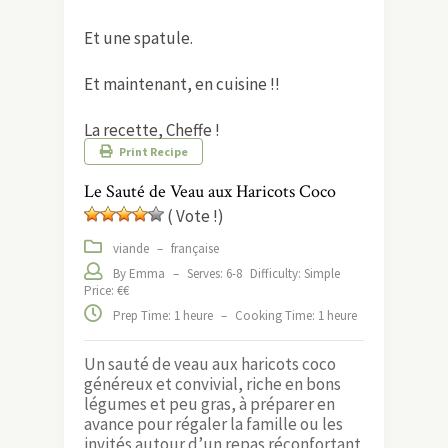
Et une spatule.
Et maintenant, en cuisine !!
La recette, Cheffe !
Print Recipe
Le Sauté de Veau aux Haricots Coco
( Vote !)
viande
–
française
By Emma
–
Serves: 6-8
Difficulty: Simple
Price: €€
Prep Time: 1 heure
–
Cooking Time: 1 heure
Un sauté de veau aux haricots coco
généreux et convivial, riche en bons
légumes et peu gras, à préparer en
avance pour régaler la famille ou les
invités autour d’un repas réconfortant.