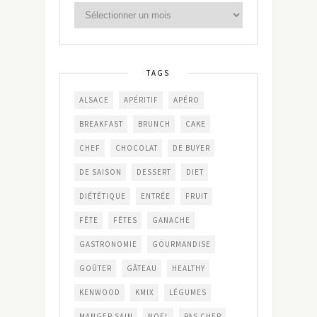
TAGS
ALSACE
APÉRITIF
APÉRO
BREAKFAST
BRUNCH
CAKE
CHEF
CHOCOLAT
DE BUYER
DE SAISON
DESSERT
DIET
DIÉTÉTIQUE
ENTRÉE
FRUIT
FÊTE
FÊTES
GANACHE
GASTRONOMIE
GOURMANDISE
GOÛTER
GÂTEAU
HEALTHY
KENWOOD
KMIX
LÉGUMES
MANGER SAIN
NOEL
PAS CHER