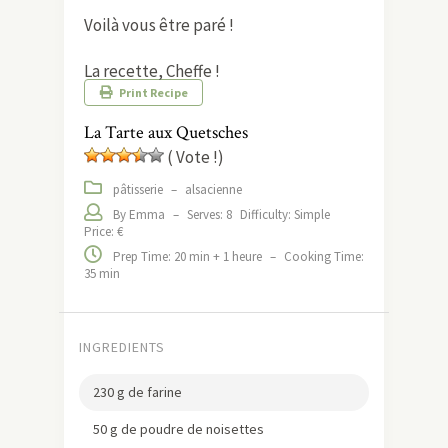
Voilà vous être paré !
La recette, Cheffe !
Print Recipe
La Tarte aux Quetsches
( Vote !)
pâtisserie
–
alsacienne
By Emma
–
Serves: 8
Difficulty: Simple
Price: €
Prep Time: 20 min + 1 heure
–
Cooking Time:
35 min
INGREDIENTS
230 g de farine
50 g de poudre de noisettes