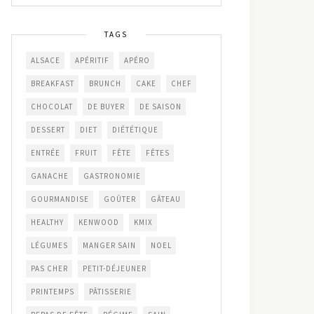
TAGS
ALSACE
APÉRITIF
APÉRO
BREAKFAST
BRUNCH
CAKE
CHEF
CHOCOLAT
DE BUYER
DE SAISON
DESSERT
DIET
DIÉTÉTIQUE
ENTRÉE
FRUIT
FÊTE
FÊTES
GANACHE
GASTRONOMIE
GOURMANDISE
GOÛTER
GÂTEAU
HEALTHY
KENWOOD
KMIX
LÉGUMES
MANGER SAIN
NOEL
PAS CHER
PETIT-DÉJEUNER
PRINTEMPS
PÂTISSERIE