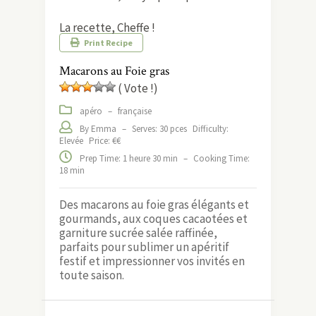
La recette, Cheffe !
Print Recipe
Macarons au Foie gras
( Vote !)
apéro
–
française
By Emma
–
Serves: 30 pces
Difficulty:
Elevée
Price: €€
Prep Time: 1 heure 30 min
–
Cooking Time:
18 min
Des macarons au foie gras élégants et
gourmands, aux coques cacaotées et
garniture sucrée salée raffinée,
parfaits pour sublimer un apéritif
festif et impressionner vos invités en
toute saison.