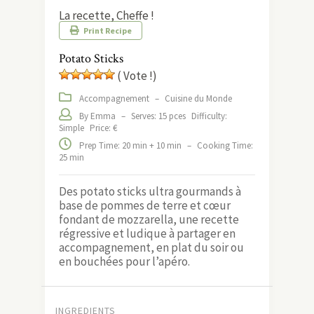
La recette, Cheffe !
Print Recipe
Potato Sticks
( Vote !)
Accompagnement
–
Cuisine du Monde
By Emma
–
Serves: 15 pces
Difficulty:
Simple
Price: €
Prep Time: 20 min + 10 min
–
Cooking Time:
25 min
Des potato sticks ultra gourmands à
base de pommes de terre et cœur
fondant de mozzarella, une recette
régressive et ludique à partager en
accompagnement, en plat du soir ou
en bouchées pour l’apéro.
INGREDIENTS