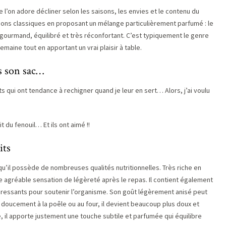
e l’on adore décliner selon les saisons, les envies et le contenu du
ciations classiques en proposant un mélange particulièrement parfumé : le
ois gourmand, équilibré et très réconfortant. C’est typiquement le genre
emaine tout en apportant un vrai plaisir à table.
s son sac…
s qui ont tendance à rechigner quand je leur en sert… Alors, j’ai voulu
it du fenouil… Et ils ont aimé !!
its
u’il possède de nombreuses qualités nutritionnelles. Très riche en
ne agréable sensation de légèreté après le repas. Il contient également
téressants pour soutenir l’organisme. Son goût légèrement anisé peut
é doucement à la poêle ou au four, il devient beaucoup plus doux et
e, il apporte justement une touche subtile et parfumée qui équilibre