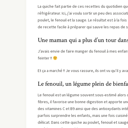
La quiche fait partie de ces recettes du quotidien qu
réfrigérateur. Ici, j’ai voulu sortir un peu des asso
poulet, le fenouil et la sauge. Le résultat est à la f
de recette facile à préparer qui sauve les repas de s
Une maman qui a plus d’un tour dan
J’avais envie de faire manger du fenouil à mes enfant
feinter !!
Et ça a marché !! Je vous rassure, ils ont vu qu’il y ava
Le fenouil, un légume plein de bienfa
Le fenouil est un légume souvent sous-estimé alors q
fibres, il favorise une bonne digestion et apporte u
des vitamines C et B9 ainsi que des antioxydants in
parfois surprendre les enfants, mais une fois cuisin
délicat. Dans cette quiche au poulet, fenouil et saug