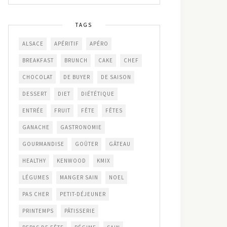
TAGS
ALSACE
APÉRITIF
APÉRO
BREAKFAST
BRUNCH
CAKE
CHEF
CHOCOLAT
DE BUYER
DE SAISON
DESSERT
DIET
DIÉTÉTIQUE
ENTRÉE
FRUIT
FÊTE
FÊTES
GANACHE
GASTRONOMIE
GOURMANDISE
GOÛTER
GÂTEAU
HEALTHY
KENWOOD
KMIX
LÉGUMES
MANGER SAIN
NOEL
PAS CHER
PETIT-DÉJEUNER
PRINTEMPS
PÂTISSERIE