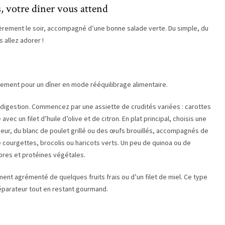
s, votre dîner vous attend
lièrement le soir, accompagné d’une bonne salade verte. Du simple, du
s allez adorer !
tement pour un dîner en mode rééquilibrage alimentaire.
 la digestion. Commencez par une assiette de crudités variées : carottes
ec un filet d’huile d’olive et de citron. En plat principal, choisis une
r, du blanc de poulet grillé ou des œufs brouillés, accompagnés de
e courgettes, brocolis ou haricots verts. Un peu de quinoa ou de
fibres et protéines végétales.
ent agrémenté de quelques fruits frais ou d’un filet de miel. Ce type
réparateur tout en restant gourmand.