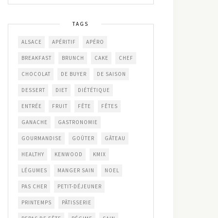
TAGS
ALSACE
APÉRITIF
APÉRO
BREAKFAST
BRUNCH
CAKE
CHEF
CHOCOLAT
DE BUYER
DE SAISON
DESSERT
DIET
DIÉTÉTIQUE
ENTRÉE
FRUIT
FÊTE
FÊTES
GANACHE
GASTRONOMIE
GOURMANDISE
GOÛTER
GÂTEAU
HEALTHY
KENWOOD
KMIX
LÉGUMES
MANGER SAIN
NOEL
PAS CHER
PETIT-DÉJEUNER
PRINTEMPS
PÂTISSERIE