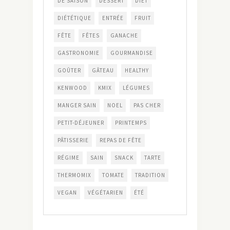
DE SAISON
DESSERT
DIET
DIÉTÉTIQUE
ENTRÉE
FRUIT
FÊTE
FÊTES
GANACHE
GASTRONOMIE
GOURMANDISE
GOÛTER
GÂTEAU
HEALTHY
KENWOOD
KMIX
LÉGUMES
MANGER SAIN
NOEL
PAS CHER
PETIT-DÉJEUNER
PRINTEMPS
PÂTISSERIE
REPAS DE FÊTE
RÉGIME
SAIN
SNACK
TARTE
THERMOMIX
TOMATE
TRADITION
VEGAN
VÉGÉTARIEN
ÉTÉ