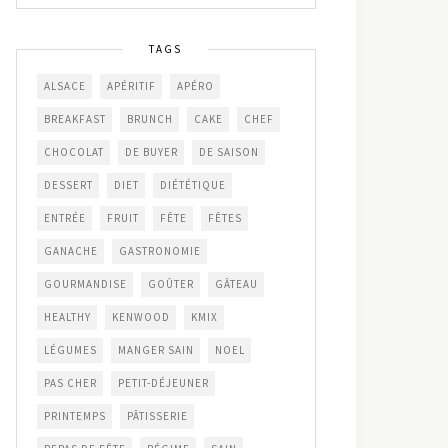
TAGS
ALSACE
APÉRITIF
APÉRO
BREAKFAST
BRUNCH
CAKE
CHEF
CHOCOLAT
DE BUYER
DE SAISON
DESSERT
DIET
DIÉTÉTIQUE
ENTRÉE
FRUIT
FÊTE
FÊTES
GANACHE
GASTRONOMIE
GOURMANDISE
GOÛTER
GÂTEAU
HEALTHY
KENWOOD
KMIX
LÉGUMES
MANGER SAIN
NOEL
PAS CHER
PETIT-DÉJEUNER
PRINTEMPS
PÂTISSERIE