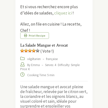
Et si vous recherchez encore plus
d’idées de salades,
cliquez ici
!
Allez, on file en cuisine ! La recette,
Chef !
Print Recipe
La Salade Mangue et Avocat
( Vote !)
végétarien
–
française
By Emma
–
Serves: 4
Difficulty: Simple
Price: €
Cooking Time: 5 min
Une salade mangue et avocat pleine
de fraîcheur, relevée par le citron vert,
la coriandre et les oignons blancs, au
visuel coloré et sain, idéale pour
surprendre et ensoleiller vos