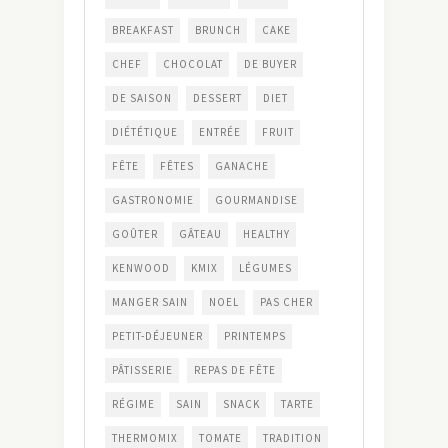
BREAKFAST
BRUNCH
CAKE
CHEF
CHOCOLAT
DE BUYER
DE SAISON
DESSERT
DIET
DIÉTÉTIQUE
ENTRÉE
FRUIT
FÊTE
FÊTES
GANACHE
GASTRONOMIE
GOURMANDISE
GOÛTER
GÂTEAU
HEALTHY
KENWOOD
KMIX
LÉGUMES
MANGER SAIN
NOEL
PAS CHER
PETIT-DÉJEUNER
PRINTEMPS
PÂTISSERIE
REPAS DE FÊTE
RÉGIME
SAIN
SNACK
TARTE
THERMOMIX
TOMATE
TRADITION