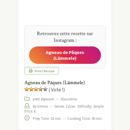
Retrouvez cette recette sur
Instagram :
Agneau de Pâques
(Lämmele)
Print Recipe
Agneau de Pâques (Lämmele)
( Vote !)
petit déjeuner
–
alsacienne
By Emma
–
Serves: 2 pces
Difficulty: Simple
Price: €
Prep Time: 10 min
–
Cooking Time: 30 min