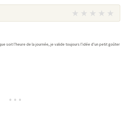
★
★
★
★
★
ue soit l’heure de la journée, je valide toujours l’idée d’un petit goûter