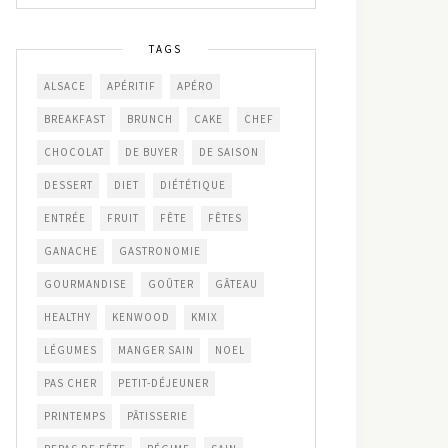
TAGS
ALSACE
APÉRITIF
APÉRO
BREAKFAST
BRUNCH
CAKE
CHEF
CHOCOLAT
DE BUYER
DE SAISON
DESSERT
DIET
DIÉTÉTIQUE
ENTRÉE
FRUIT
FÊTE
FÊTES
GANACHE
GASTRONOMIE
GOURMANDISE
GOÛTER
GÂTEAU
HEALTHY
KENWOOD
KMIX
LÉGUMES
MANGER SAIN
NOEL
PAS CHER
PETIT-DÉJEUNER
PRINTEMPS
PÂTISSERIE