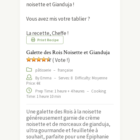
noisette et Gianduja !
Vous avez mis votre tablier ?
La recette, Cheffe !
Print Recipe
Galette des Rois Noisette et Gianduja
( Vote !)
pâtisserie
–
française
By Emma
–
Serves: 8
Difficulty: Moyenne
Price: €€
Prep Time: 1 heure + 4 heures
–
Cooking
Time: 1 heure 10 min
Une galette des Rois à la noisette
généreusement garnie de crème
noisette et de morceaux de gianduja,
ultra gourmande et feuilletée à
souhait, parfaite pour une Épiphanie