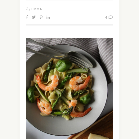
By
EMMA
4