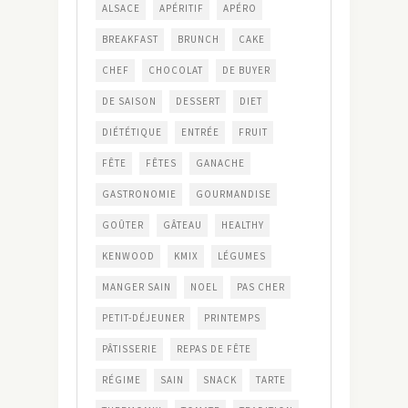
ALSACE
APÉRITIF
APÉRO
BREAKFAST
BRUNCH
CAKE
CHEF
CHOCOLAT
DE BUYER
DE SAISON
DESSERT
DIET
DIÉTÉTIQUE
ENTRÉE
FRUIT
FÊTE
FÊTES
GANACHE
GASTRONOMIE
GOURMANDISE
GOÛTER
GÂTEAU
HEALTHY
KENWOOD
KMIX
LÉGUMES
MANGER SAIN
NOEL
PAS CHER
PETIT-DÉJEUNER
PRINTEMPS
PÂTISSERIE
REPAS DE FÊTE
RÉGIME
SAIN
SNACK
TARTE