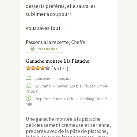
desserts préférés, elle saura les
sublimer à coup sûr !
Vous savez tout …
Passons à la recette, Cheffe !
Print Recipe
Ganache montée à la Pistache
( Vote !)
pâtisserie
–
française
By Emma
–
Serves: 320 g
Difficulty: Simple
Price: €
Prep Time: 5 min + 12 h
–
Cooking Time: 5
min
Une ganache montée à la pistache
délicieusement crémeuse et aérienne,
préparée avec de la pâte de pistache,