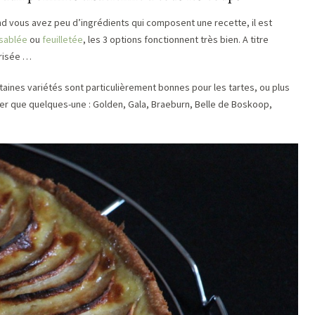
nd vous avez peu d’ingrédients qui composent une recette, il est
sablée
ou
feuilletée
, les 3 options fonctionnent très bien. A titre
brisée …
aines variétés sont particulièrement bonnes pour les tartes, ou plus
iter que quelques-une : Golden, Gala, Braeburn, Belle de Boskoop,