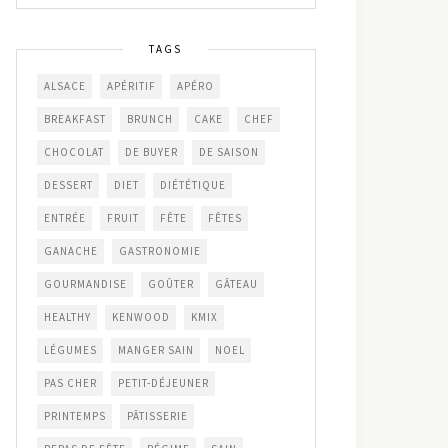
TAGS
ALSACE
APÉRITIF
APÉRO
BREAKFAST
BRUNCH
CAKE
CHEF
CHOCOLAT
DE BUYER
DE SAISON
DESSERT
DIET
DIÉTÉTIQUE
ENTRÉE
FRUIT
FÊTE
FÊTES
GANACHE
GASTRONOMIE
GOURMANDISE
GOÛTER
GÂTEAU
HEALTHY
KENWOOD
KMIX
LÉGUMES
MANGER SAIN
NOEL
PAS CHER
PETIT-DÉJEUNER
PRINTEMPS
PÂTISSERIE