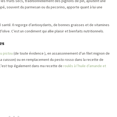
 les fruits secs, traditionnellement des pignons de pin, ajoutent une
pé, souvent du parmesan ou du pecorino, apporte quant à lui une
llié santé. Il regorge d’antioxydants, de bonnes graisses et de vitamines
olive. C’est un condiment qui allie plaisir et bienfaits nutritionnels.
es
u pistou
(de toute évidence ), en assaisonnement d’un filet mignon de
la cuisson) ou en remplacement du pesto rosso dans la recette de
C’est top également dans ma recette de
roulés à l’huile d’amande et