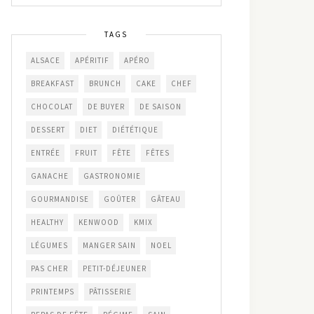
TAGS
ALSACE
APÉRITIF
APÉRO
BREAKFAST
BRUNCH
CAKE
CHEF
CHOCOLAT
DE BUYER
DE SAISON
DESSERT
DIET
DIÉTÉTIQUE
ENTRÉE
FRUIT
FÊTE
FÊTES
GANACHE
GASTRONOMIE
GOURMANDISE
GOÛTER
GÂTEAU
HEALTHY
KENWOOD
KMIX
LÉGUMES
MANGER SAIN
NOEL
PAS CHER
PETIT-DÉJEUNER
PRINTEMPS
PÂTISSERIE