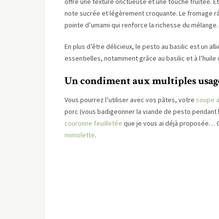
offre une texture onctueuse et une touche fruitée. Et
note sucrée et légèrement croquante. Le fromage râ
pointe d’umami qui renforce la richesse du mélange.
En plus d’être délicieux, le pesto au basilic est un a
essentielles, notamment grâce au basilic et à l’huile d’
Un condiment aux multiples usag
Vous pourrez l’utiliser avec vos pâtes, votre
soupe a
porc (vous badigeonner la viande de pesto pendant 
couronne feuilletée
que je vous ai déjà proposée… 
mimolette
.